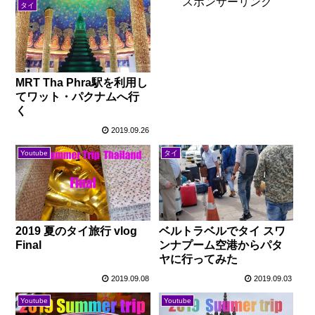
スポンサーリンク
タイ
MRT Tha Phra駅を利用し
てワット・パクナムへ行
く
2019.09.26
Youtube
タイ
2019 夏のタイ旅行 vlog
ベルトラベルでタイ スワ
Final
ンナプーム空港からパタ
ヤに行ってみた
2019.09.08
2019.09.03
Youtube
Youtube